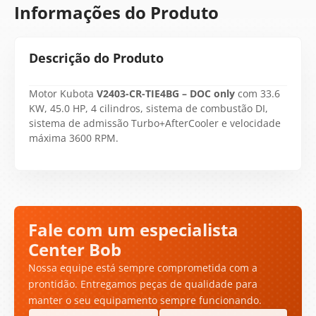
Informações do Produto
Descrição do Produto
Motor Kubota
V2403-CR-TIE4BG – DOC only
com 33.6
KW, 45.0 HP, 4 cilindros, sistema de combustão DI,
sistema de admissão Turbo+AfterCooler e velocidade
máxima 3600 RPM.
Fale com um especialista
Center Bob
Nossa equipe está sempre comprometida com a
prontidão. Entregamos peças de qualidade para
manter o seu equipamento sempre funcionando.