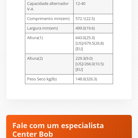
Capacidade alternador
12-40
V-A
Comprimento mm(em)
572.1(22.5)
Largura mm(em)
499.0(19.6)
Altura(1)
643.0(25.3)
[US]/679.5(26.8)
[EU]
Altura(2)
229.3(9.0)
[US]/266.0(10.5)
[EU]
Peso Seco kg(lb)
148.0(326.3)
Fale com um especialista
Center Bob