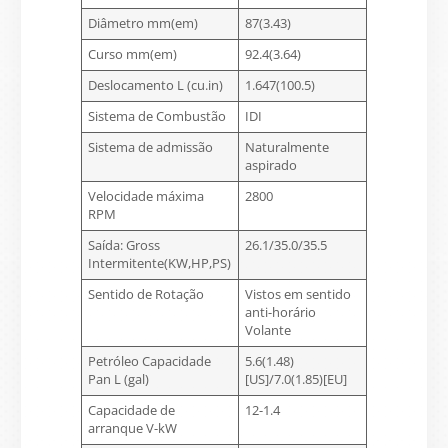
Diâmetro mm(em)
87(3.43)
Curso mm(em)
92.4(3.64)
Deslocamento L (cu.in)
1.647(100.5)
Sistema de Combustão
IDI
Sistema de admissão
Naturalmente
aspirado
Velocidade máxima
2800
RPM
Saída: Gross
26.1/35.0/35.5
Intermitente(KW,HP,PS)
Sentido de Rotação
Vistos em sentido
anti-horário
Volante
Petróleo Capacidade
5.6(1.48)
Pan L (gal)
[US]/7.0(1.85)[EU]
Capacidade de
12-1.4
arranque V-kW