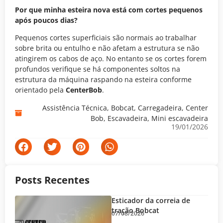
Por que minha esteira nova está com cortes pequenos
após poucos dias?
Pequenos cortes superficiais são normais ao trabalhar
sobre brita ou entulho e não afetam a estrutura se não
atingirem os cabos de aço. No entanto se os cortes forem
profundos verifique se há componentes soltos na
estrutura da máquina raspando na esteira conforme
orientado pela
CenterBob
.
Assistência Técnica
,
Bobcat
,
Carregadeira
,
Center
Bob
,
Escavadeira
,
Mini escavadeira
19/01/2026
Posts Recentes
Esticador da correia de
tração Bobcat
07/08/2026