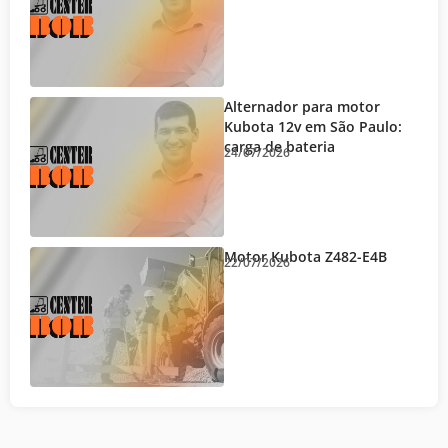
Alternador para motor
Kubota 12v em São Paulo:
carga de bateria
24/07/2026
Motor Kubota Z482-E4B
22/07/2026