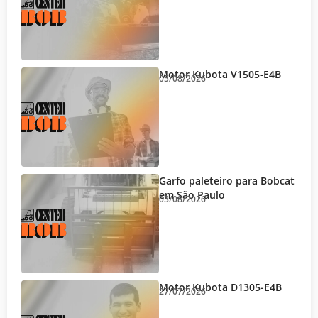
Motor Kubota V1505-E4B
05/08/2026
Garfo paleteiro para Bobcat
em São Paulo
03/08/2026
Motor Kubota D1305-E4B
27/07/2026