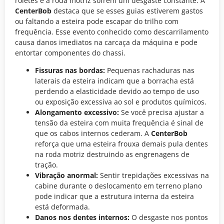
roletes e à roda motriz sofrem um desgaste constante. A
CenterBob
destaca que se esses guias estiverem gastos
ou faltando a esteira pode escapar do trilho com
frequência. Esse evento conhecido como descarrilamento
causa danos imediatos na carcaça da máquina e pode
entortar componentes do chassi.
Fissuras nas bordas:
Pequenas rachaduras nas
laterais da esteira indicam que a borracha está
perdendo a elasticidade devido ao tempo de uso
ou exposição excessiva ao sol e produtos químicos.
Alongamento excessivo:
Se você precisa ajustar a
tensão da esteira com muita frequência é sinal de
que os cabos internos cederam. A
CenterBob
reforça que uma esteira frouxa demais pula dentes
na roda motriz destruindo as engrenagens de
tração.
Vibração anormal:
Sentir trepidações excessivas na
cabine durante o deslocamento em terreno plano
pode indicar que a estrutura interna da esteira
está deformada.
Danos nos dentes internos:
O desgaste nos pontos