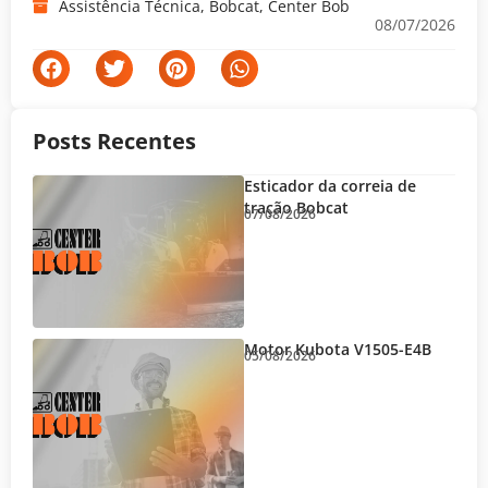
Assistência Técnica
,
Bobcat
,
Center Bob
08/07/2026
Posts Recentes
Esticador da correia de
tração Bobcat
07/08/2026
Motor Kubota V1505-E4B
05/08/2026