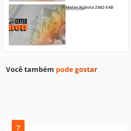
Motor Kubota Z482-E4B
22/07/2026
Você também
pode gostar
7