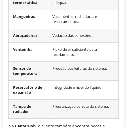
termostática
adequada.
Mangueiras
Vazamentos, rachaduras e
ressecamentos.
Abraçadeiras
Vedação das conexões.
Ventoinha
Fluxo de ar suficiente para
resfriamento.
Sensor de
Precisão das leituras do sistema.
temperatura
Reservatório de
Integridade e nível do líquido.
expansão
Tampa do
Pressurização correta do sistema.
radiador
Na
CenterBob
, o cliente também encontra peças e