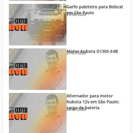
Garfo paleteiro para Bobcat
em São Paulo
03/08/2026
Motor Kubota D1305-E4B
27/07/2026
Alternador para motor
Kubota 12v em São Paulo:
carga de bateria
24/07/2026